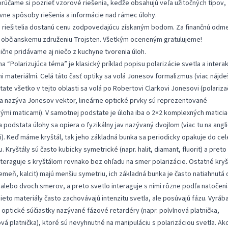
rúčame si pozrieť vzorové riešenia, keďže obsahujú veľa užitočných tipov,
ívne spôsoby riešenia a informácie nad rámec úlohy.
ti riešitelia dostanú cenu zodpovedajúcu získaným bodom. Za finančnú odm
 občianskemu združeniu Trojsten. Všetkým oceneným gratulujeme!
dične pridávame aj niečo z kuchyne tvorenia úloh.
ha “Polarizujúca téma” je klasický príklad popisu polarizácie svetla a intera
i materiálmi. Celá táto časť optiky sa volá Jonesov formalizmus (viac nájd
tate všetko v tejto oblasti sa volá po Robertovi Clarkovi Jonesovi (polariz
a nazýva Jonesov vektor, lineárne optické prvky sú reprezentované
mi maticami). V samotnej podstate je úloha iba o 2×2 komplexných maticia
a podstata úlohy sa opiera o fyzikálny jav nazývaný
dvojlom
(viac
tu
na angli
i). Keď máme kryštál, tak jeho základná bunka sa periodicky opakuje do ce
. Kryštály sú často kubicky symetrické (napr. halit, diamant, fluorit) a preto 
nteraguje s kryštálom rovnako bez ohľadu na smer polarizácie. Ostatné kryš
remeň, kalcit) majú menšiu symetriu, ich základná bunka je často natiahnutá
alebo dvoch smerov, a preto svetlo interaguje s nimi rôzne podľa natočeni
Tieto materiály často zachovávajú intenzitu svetla, ale posúvajú fázu. Vyráb
h optické súčiastky nazývané fázové retardéry (napr. polvlnová platnička,
ová platnička), ktoré sú nevyhnutné na manipuláciu s polarizáciou svetla. Ak