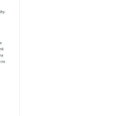
úhy.
vo
ité
oha
u na