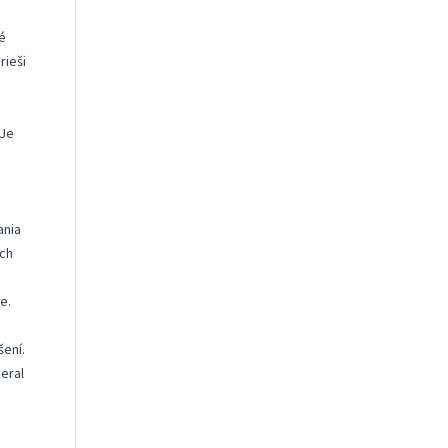
é
rieši
 Je
ania
ých
e.
šení.
zeral