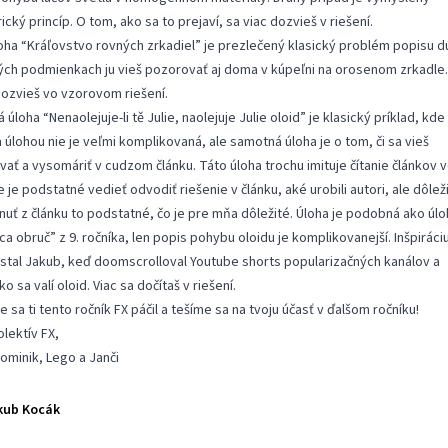
cký princíp. O tom, ako sa to prejaví, sa viac dozvieš v riešení.
oha “Kráľovstvo rovných zrkadiel” je prezlečený klasický problém popisu d
ých podmienkach ju vieš pozorovať aj doma v kúpeľni na orosenom zrkadle.
dozvieš vo vzorovom riešení.
úloha “Nenaolejuje-li tě Julie, naolejuje Julie oloid” je klasický príklad, kde
a úlohou nie je veľmi komplikovaná, ale samotná úloha je o tom, či sa vieš
vať a vysomáriť v cudzom článku. Táto úloha trochu imituje čítanie článkov 
e je podstatné vedieť odvodiť riešenie v článku, aké urobili autori, ale dôlež
hnuť z článku to podstatné, čo je pre mňa dôležité. Úloha je podobná ako úl
ca obruč” z 9. ročníka
, len popis pohybu oloidu je komplikovanejší. Inšpiráci
stal Jakub, keď doomscrolloval Youtube shorts popularizačných kanálov a
ko sa valí oloid. Viac sa dočítaš v riešení.
e sa ti tento ročník FX páčil a tešíme sa na tvoju účasť v ďalšom ročníku!
olektív FX,
ominik, Lego a Janči
kub Kocák