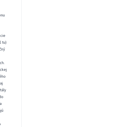
enu
kcie
eš
tu
)
ačný
ch.
ckej
lého
aj
tály
 do
a
ajú
o