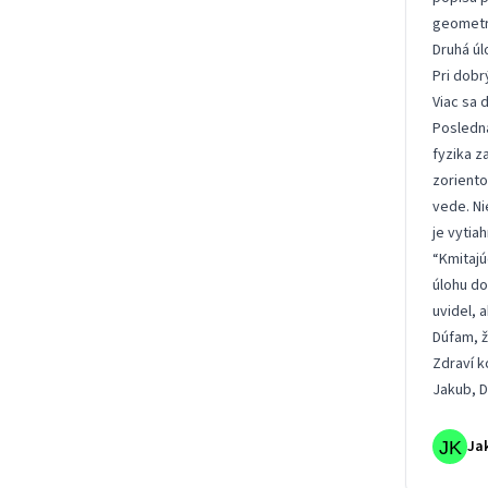
geometri
Druhá úl
Pri dobr
Viac sa 
Posledná 
fyzika z
zoriento
vede. Ni
je vytia
“Kmitajú
úlohu do
uvidel, a
Dúfam, ž
Zdraví k
Jakub, D
Ja