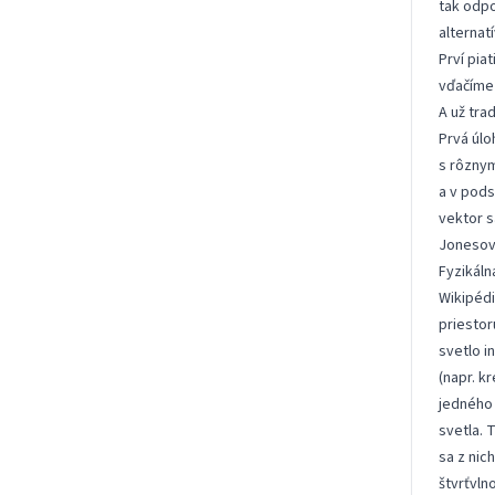
tak odpo
alternat
Prví pia
vďačíme
A už tra
Prvá úlo
s rôznym
a v pods
vektor s
Jonesový
Fyzikáln
Wikipédi
priestoru
svetlo i
(napr. k
jedného 
svetla. 
sa z nic
štvrťvln