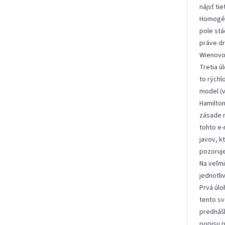
nájsť ti
Homogén
pole stá
práve dr
Wienovom
Tretia ú
to rýchl
model
(v
Hamilton
zásade n
tohto e-
javov, k
pozoruje
Na veľmi
jednotli
Prvá úlo
tento sv
prednáš
popisu p