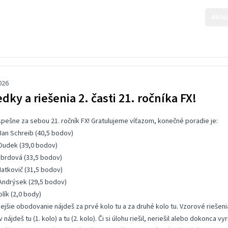
Aktu
026
dky a riešenia 2. časti 21. ročníka FX!
ešne za sebou 21. ročník FX! Gratulujeme víťazom, konečné poradie je:
Jan Schreib (40,5 bodov)
Dudek (39,0 bodov)
obrdová (33,5 bodov)
atkovič (31,5 bodov)
Andrýsek (29,5 bodov)
lík (2,0 body)
ejšie obodovanie nájdeš za prvé kolo
tu
a za druhé kolo
tu
. Vzorové riešeni
v nájdeš
tu
(1. kolo) a
tu
(2. kolo). Či si úlohu riešil, neriešil alebo dokonca vyri