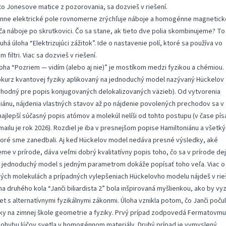
eto Jonesove matice z pozorovania, sa dozvieš v riešení.
ne elektrické pole rovnomerne zrýchľuje náboje a homogénne magnetick
ča náboje po skrutkovici. Čo sa stane, ak tieto dve polia skombinujeme? To 
uhá úloha “Elektrizujúci zážitok”. Ide o nastavenie polí, ktoré sa používa vo
 filtri
. Viac sa dozvieš v riešení.
loha “Pozriem — vidím (alebo aj nie)” je mostíkom medzi fyzikou a chémiou.
okurz kvantovej fyziky aplikovaný na jednoduchý model nazývaný
Hückelov
hodný pre popis konjugovaných delokalizovaných väzieb). Od vytvorenia
iánu, nájdenia vlastných stavov až po nájdenie povolených prechodov sa v
ajlepší súčasný popis atómov a molekúl nelíši od tohto postupu (v čase pís
mailu je rok 2026). Rozdiel je iba v presnejšom popise Hamiltoniánu a všetk
toré sme zanedbali. Aj keď Hückelov model nedáva presné výsledky, aké
me v prírode, dáva veľmi dobrý kvalitatívny popis toho, čo sa v prírode dej
 jednoduchý model s jedným parametrom dokáže popísať toho veľa. Viac o
vých molekulách a prípadných vylepšeniach Hückelovho modelu nájdeš v rie
ha druhého kola “Janči biliardista 2” bola inšpirovaná myšlienkou, ako by vy
et s alternatívnymi fyzikálnymi zákonmi. Úloha vznikla potom, čo Janči počul
ky na zimnej škole geometrie a fyziky. Prvý prípad zodpovedá Fermatovmu
ohybu lúčov svetla v homogénnom materiály. Druhý prípad je vymyslený