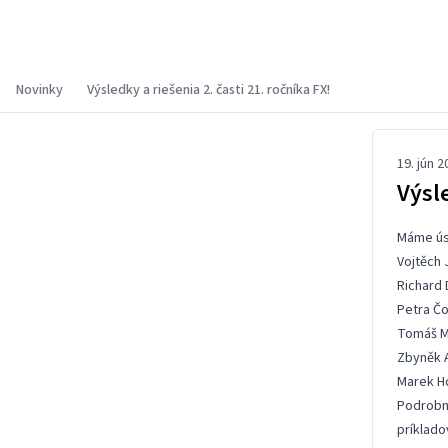
FX
Novinky
Výsledky a riešenia 2. časti 21. ročníka FX!
19. jún 2
Výsle
Máme úsp
Vojtěch 
Richard 
Petra Č
Tomáš M
Zbyněk 
Marek Ho
Podrobn
príklado