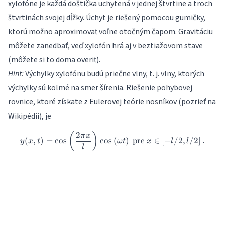
xylofóne je každá doštička uchytená v jednej štvrtine a troch
štvrtinách svojej dĺžky. Úchyt je riešený pomocou gumičky,
ktorú možno aproximovať voľne otočným čapom. Gravitáciu
môžete zanedbať, veď xylofón hrá aj v beztiažovom stave
(môžete si to doma overiť).
Hint:
Výchylky xylofónu budú priečne vlny, t. j. vlny, ktorých
výchylky sú kolmé na smer šírenia. Riešenie pohybovej
rovnice, ktoré získate z Eulerovej teórie nosníkov (pozrieť na
Wikipédii), je
2
y(x,t) = \cos\left(\frac{2\pi 
(
)
π
x
(
,
)
=
c
o
s
c
o
s
(
)
pre
∈
[
−
/2
,
/2
]
.
y
x
t
ω
t
x
l
l
l