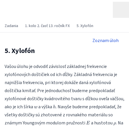
Zadania
1. kolo 2. časť 13. ročník FX
5. Xylofón
Zoznam úloh
5. Xylofón
Vašou úlohu je odvodiť závislosť základnej frekvencie
xylofónových doštičiek od ich dĺžky. Základná frekvencia je
najnižšia frekvencia, pri ktorej dokáže daná xylofónová
doštička kmitať. Pre jednoduchosť budeme predpokladať
xylofónové doštičky kvádrovitého tvaru s dĺžkou oveľa väčšou,
w
h
ako je ich šírka
a výška
. Navyše budeme predpokladať, že
w
h
všetky doštičky sú zhotovené z rovnakého materiálu so
E
\rho
známym Youngovým modulom pružnosti
a hustotou
. Na
E
ρ