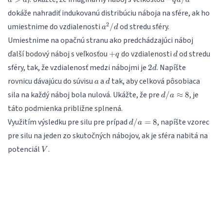
d
a
q
a
d
qa/d
dokáže nahradiť indukovanú distribúciu náboja na sfére, ak ho
a^2/d
2
umiestnime do vzdialenosti
od stredu sféry.
/
a
d
Umiestnime na opačnú stranu ako predchádzajúci náboj
+q
d
ďalší bodový náboj s veľkosťou
do vzdialenosti
od stredu
+
q
d
2d
sféry, tak, že vzdialenosť medzi nábojmi je
. Napíšte
2
d
a
d
rovnicu dávajúcu do súvisu
a
tak, aby celková pôsobiaca
a
d
d/a
sila na každý náboj bola nulová. Ukážte, že pre
, je
/
≈
8
d
a
\approx
táto podmienka približne splnená.
8
d/a
Využitím výsledku pre silu pre prípad
, napíšte vzorec
/
=
8
d
a
= 8
pre silu na jeden zo skutočných nábojov, ak je sféra nabitá na
V
potenciál
.
V