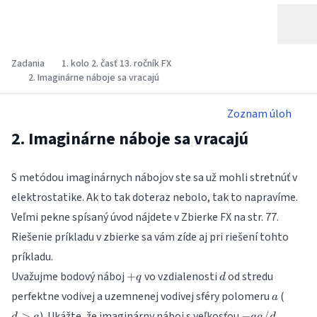
Zadania
1. kolo 2. časť 13. ročník FX
2. Imaginárne náboje sa vracajú
Zoznam úloh
2. Imaginárne náboje sa vracajú
S metódou imaginárnych nábojov ste sa už mohli stretnúť v
elektrostatike. Ak to tak doteraz nebolo, tak to napravíme.
Veľmi pekne spísaný úvod nájdete v
Zbierke FX
na str. 77.
Riešenie príkladu v zbierke sa vám zíde aj pri riešení tohto
príkladu.
+q
d
Uvažujme bodový náboj
vo vzdialenosti
od stredu
+
q
d
a
d>a
perfektne vodivej a uzemnenej vodivej sféry polomeru
(
a
-
). Ukážte, že imaginárny náboj s veľkosťou
>
−
/